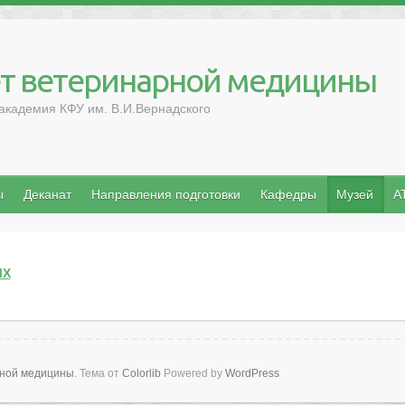
т ветеринарной медицины
академия КФУ им. В.И.Вернадского
ы
Деканат
Направления подготовки
Кафедры
Музей
A
ЫХ
рной медицины
. Тема от
Colorlib
Powered by
WordPress