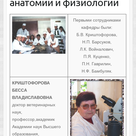
анатомии и физиологии
Первыми сотрудниками
кафедры были:
Б.В. Криштофорова,
Н.П. Барсуков,
Л.К. Войналович,
П.Я. Куценко,
П.Н. Гаврилин,
Н.Ф. Бамбуляк.
КРИШТОФОРОВА
БЕССА
ВЛАДИСЛАВОВНА
доктор ветеринарных
наук,
профессор,академик
Академии наук Высшего
образования,