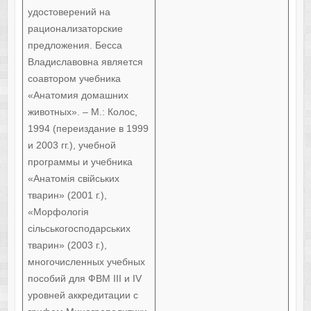
удостоверений на
рационализаторские
предложения. Бесса
Владиславовна является
соавтором учебника
«Анатомия домашних
животных». – М.: Колос,
1994 (переиздание в 1999
и 2003 гг.), учебной
программы и учебника
«Анатомія свійських
тварин» (2001 г.),
«Морфологія
сільськогосподарських
тварин» (2003 г.),
многочисленных учебных
пособий для ФВМ III и IV
уровней аккредитации с