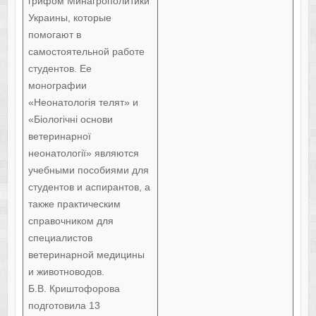
грифом Минагрополитики
Украины, которые
помогают в
самостоятельной работе
студентов. Ее
монографии
«Неонатологія телят» и
«Біологічні основи
ветеринарної
неонатології» являются
учебными пособиями для
студентов и аспирантов, а
также практическим
справочником для
специалистов
ветеринарной медицины
и животноводов.
Б.В. Криштофорова
подготовила 13